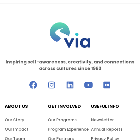
Inspiring self-awareness, creativity, and connections
across cultures since 1963
ABOUT US
GET INVOLVED
USEFUL INFO
Our Story
Our Programs
Newsletter
Our Impact
Program Experience
Annual Reports
Our Team
Our Partners
Privacy Policy