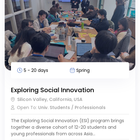
する課題の解決に積極的に取り組めるリーダーの育成を目指
しています。 オンライン事前研修: 自分の強みや価値観を振
り返り、探究思考を養い、SDGsとリーダーシップについて
学ぶ。 アメリカ研修: サンフランシスコのベイエリアにて、
企業・NPO団体への訪問、現地リーダーとの交流、ワーク
ショップ、そして振り返りセッションを通して日米関係への
理解を深め、SDGsへの取り組み方について熟考する。…
5 - 20 days
Spring
Exploring Social Innovation
Silicon Valley, California, USA
Open To:
Univ. Students / Professionals
The Exploring Social Innovation (ESI) program brings
together a diverse cohort of 12-20 students and
young professionals from across Asia…