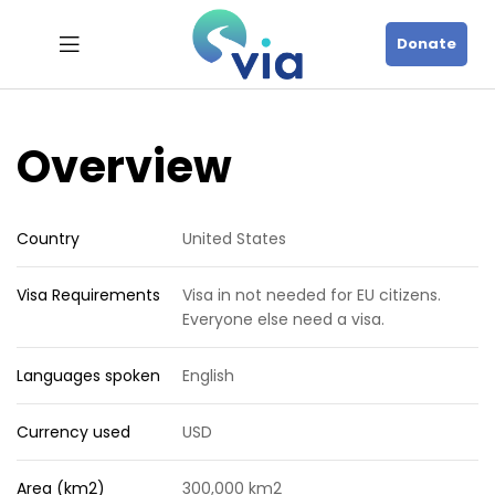
Donate
Overview
Country
United States
Visa Requirements
Visa in not needed for EU citizens.
Everyone else need a visa.
Languages spoken
English
Currency used
USD
Area (km2)
300,000 km2