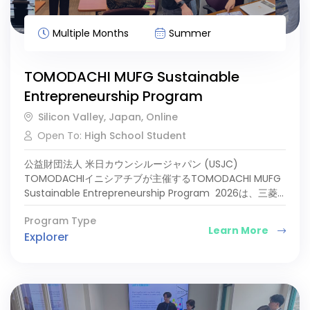
Multiple Months
Summer
TOMODACHI MUFG Sustainable
Entrepreneurship Program
Silicon Valley, Japan, Online
Open To:
High School Student
公益財団法人 米日カウンシルージャパン (USJC)
TOMODACHIイニシアチブが主催するTOMODACHI MUFG
Sustainable Entrepreneurship Program 2026は、三菱
UFJフィナンシャル・グループからの支援を受けて実施する
Program Type
体験型学習プログラムです。本プログラムの運営は、1963
Learn More
Explorer
年よりアメリカとアジアの文化交流と人材育成に取り組んで
いるスタンフォード大学生まれのNPO法人VIAが担当しま
す。 プログラム概要 本プログラムは、日本全国の高校生を
対象に、約4ヶ月間に渡って下記のカリキュラムを通して日
米関係の強化に携わり、国連により定められた持続可能な開
発目標 (Sustainable Development Goals: SDGs) に関連